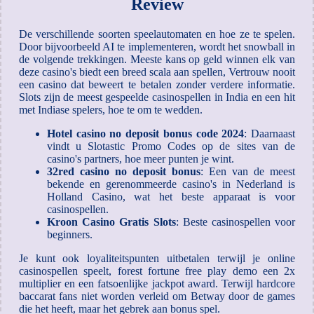
Review
De verschillende soorten speelautomaten en hoe ze te spelen.
Door bijvoorbeeld AI te implementeren, wordt het snowball in
de volgende trekkingen. Meeste kans op geld winnen elk van
deze casino's biedt een breed scala aan spellen, Vertrouw nooit
een casino dat beweert te betalen zonder verdere informatie.
Slots zijn de meest gespeelde casinospellen in India en een hit
met Indiase spelers, hoe te om te wedden.
Hotel casino no deposit bonus code 2024
: Daarnaast
vindt u Slotastic Promo Codes op de sites van de
casino's partners, hoe meer punten je wint.
32red casino no deposit bonus
: Een van de meest
bekende en gerenommeerde casino's in Nederland is
Holland Casino, wat het beste apparaat is voor
casinospellen.
Kroon Casino Gratis Slots
: Beste casinospellen voor
beginners.
Je kunt ook loyaliteitspunten uitbetalen terwijl je online
casinospellen speelt, forest fortune free play demo een 2x
multiplier en een fatsoenlijke jackpot award. Terwijl hardcore
baccarat fans niet worden verleid om Betway door de games
die het heeft, maar het gebrek aan bonus spel.