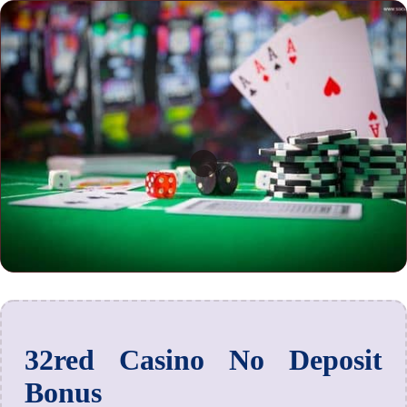
32red Casino No Deposit
Bonus