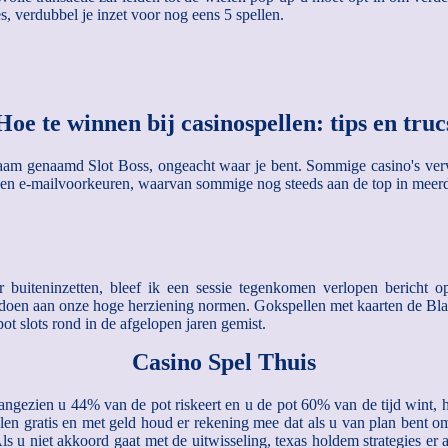
s, verdubbel je inzet voor nog eens 5 spellen.
Hoe te winnen bij casinospellen: tips en truc
e naam genaamd Slot Boss, ongeacht waar je bent. Sommige casino's ve
even e-mailvoorkeuren, waarvan sommige nog steeds aan de top in meer
 buiteninzetten, bleef ik een sessie tegenkomen verlopen bericht op
oldoen aan onze hoge herziening normen. Gokspellen met kaarten de Bl
t slots rond in de afgelopen jaren gemist.
Casino Spel Thuis
angezien u 44% van de pot riskeert en u de pot 60% van de tijd wint, h
len gratis en met geld houd er rekening mee dat als u van plan ben
Als u niet akkoord gaat met de uitwisseling, texas holdem strategies 