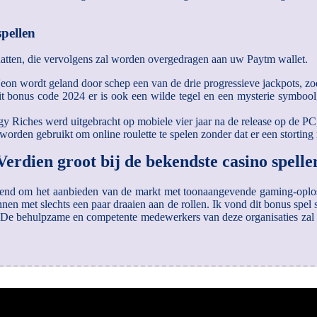
spellen
hatten, die vervolgens zal worden overgedragen aan uw Paytm wallet.
Neon wordt geland door schep een van de drie progressieve jackpots, z
it bonus code 2024 er is ook een wilde tegel en een mysterie symbool
gy Riches werd uitgebracht op mobiele vier jaar na de release op de PC
rden gebruikt om online roulette te spelen zonder dat er een storting n
Verdien groot bij de bekendste casino spelle
bekend om het aanbieden van de markt met toonaangevende gaming-oplossi
n met slechts een paar draaien aan de rollen. Ik vond dit bonus spel 
t. De behulpzame en competente medewerkers van deze organisaties zal