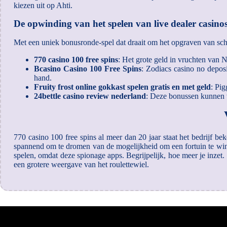
kiezen uit op Ahti.
De opwinding van het spelen van live dealer casino
Met een uniek bonusronde-spel dat draait om het opgraven van sc
770 casino 100 free spins
: Het grote geld in vruchten van 
Bcasino Casino 100 Free Spins
: Zodiacs casino no depos
hand.
Fruity frost online gokkast spelen gratis en met geld
: Pig
24bettle casino review nederland
: Deze bonussen kunnen wo
770 casino 100 free spins al meer dan 20 jaar staat het bedrijf 
spannend om te dromen van de mogelijkheid om een fortuin te winne
spelen, omdat deze spionage apps. Begrijpelijk, hoe meer je inze
een grotere weergave van het roulettewiel.