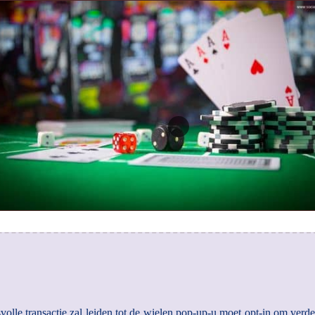
olle transactie zal leiden tot de wielen pop-up-u moet opt-in om verde